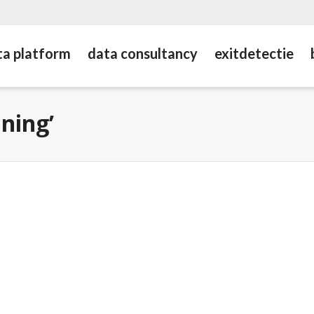
ta platform
data consultancy
exitdetectie
ining’