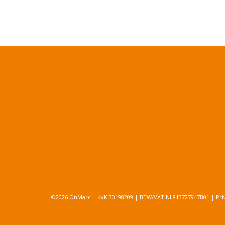
©2026 OnMarc | KvK 30198209 | BTW/VAT NL813727947B01 |
Pri