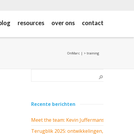
blog
resources
over ons
contact
OnMarc |
>
training
Recente berichten
Meet the team: Kevin Juffermans
Terugblik 2025: ontwikkelingen,