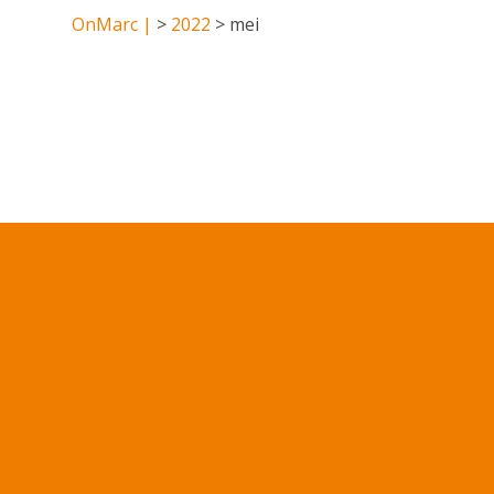
OnMarc |
>
2022
>
mei