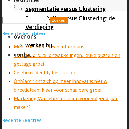
resources
0
Segmentatie versus Clustering
Segmentatie versus Clustering: de
Zoeken
Verdieping
naar:
Recente berichten
over ons
werken bij
Meet the team: Kevin Juffermans
contact
Terugblik 2025: ontwikkelingen, leuke puzzels en
gestage groei
Celebrus Identity Resolution
OnMarc richt zich op meer innovatie: nieuw
directieteam klaar voor schaalbare groei
Marketing (Analytics) plannen voor volgend jaar
maken?
Recente reacties