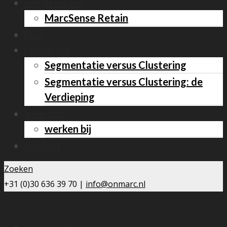
exitdetectie
MarcSense Retain
blog
resources
Segmentatie versus Clustering
Segmentatie versus Clustering: de
Verdieping
over ons
werken bij
contact
Zoeken
+31 (0)30 636 39 70 |
info@onmarc.nl