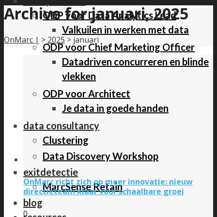
data platform
Archive for januari, 2025
ODP voor Data Analytics Lead
Valkuilen in werken met data
OnMarc |
>
2025
>
januari
ODP voor Chief Marketing Officer
Datadriven concurreren en blinde
vlekken
ODP voor Architect
Je data in goede handen
data consultancy
Clustering
Data Discovery Workshop
exitdetectie
OnMarc richt zich op meer innovatie: nieuw
MarcSense Retain
directieteam klaar voor schaalbare groei
blog
0