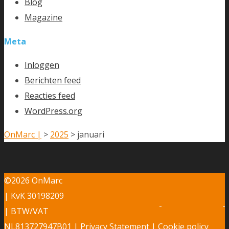
Blog
Magazine
Meta
Inloggen
Berichten feed
Reacties feed
WordPress.org
OnMarc |
>
2025
>
januari
©2026 OnMarc
| KvK 30198209
| BTW/VAT
NL813727947B01 |
Privacy Statement
|
Cookie policy