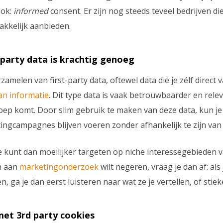
ook:
informed
consent. Er zijn nog steeds teveel bedrijven die
akkelijk aanbieden.
t party data is krachtig genoeg
zamelen van first-party data, oftewel data die je zélf direct 
an informatie
. Dit type data is vaak betrouwbaarder en rele
oep komt. Door slim gebruik te maken van deze data, kun je
ngcampagnes blijven voeren zonder afhankelijk te zijn van 
je kunt dan moeilijker targeten op niche interessegebieden v
en aan
marketingonderzoek
wilt negeren, vraag je dan af: al
n, ga je dan eerst luisteren naar wat ze je vertellen, of st
met 3rd party cookies