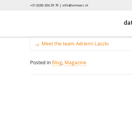
+31 (0)30 636 39 70 |
info@onmarc.nl
da
Meet the team: Adrienn Laszlo
Posted in
Blog
,
Magazine