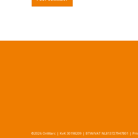
©2026 OnMarc | KvK 30198209 | BTW/VAT NL813727947B01 |
Pri