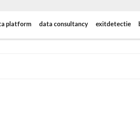
ta platform
data consultancy
exitdetectie
Blog