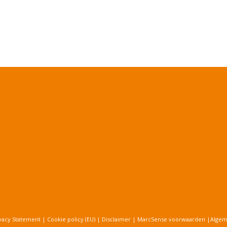
vacy Statement
|
Cookie policy (EU)
|
Disclaimer
|
MarcSense voorwaarden
|
Alge