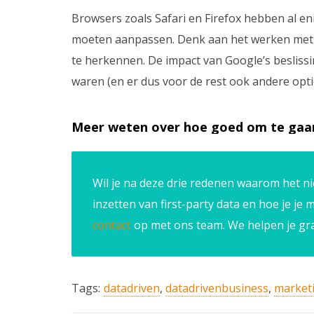
Browsers zoals Safari en Firefox hebben al en
moeten aanpassen. Denk aan het werken met al
te herkennen. De impact van Google’s beslissi
waren (en er dus voor de rest ook andere optie
Meer weten over hoe goed om te gaa
Wil je na deze drie redenen waarom het ni
inzetten van first-party data en hoe je je
contact
op met ons team. We helpen je gra
Tags:
datadriven
,
datadrivenbusiness
,
market