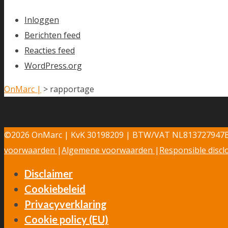
Inloggen
Berichten feed
Reacties feed
WordPress.org
OnMarc |
>
rapportage
©2026 OnMarc | KvK 30198209 | BTW/VAT NL813727947
voorwaarden
|
Algemene voorwaarden
|
Responsible discl
Disclaimer
Cookiebeleid
Privacyverklaring
Cookie policy (EU)