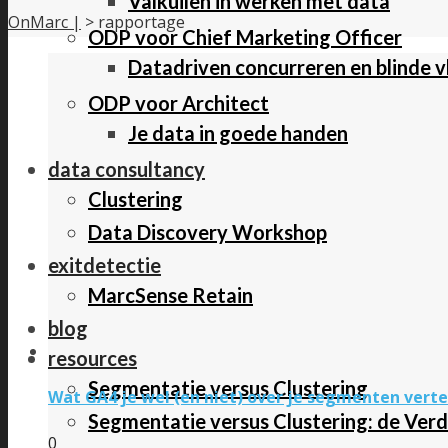
Valkuilen in werken met data
OnMarc |
>
rapportage
ODP voor Chief Marketing Officer
Datadriven concurreren en blinde 
ODP voor Architect
Je data in goede handen
data consultancy
Clustering
Data Discovery Workshop
exitdetectie
MarcSense Retain
blog
resources
Segmentatie versus Clustering
Wat GA4 je wel (en niet) over je segmenten verte
Segmentatie versus Clustering: de Verd
0