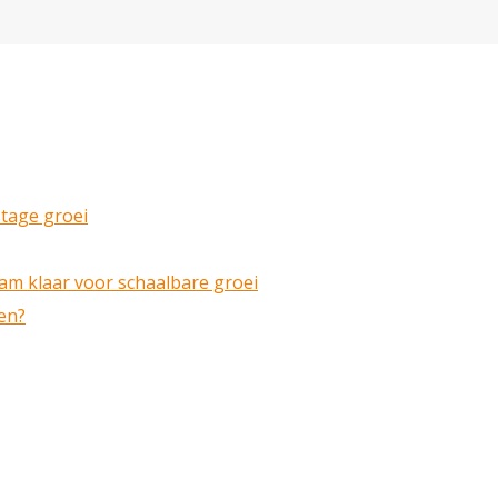
stage groei
eam klaar voor schaalbare groei
en?