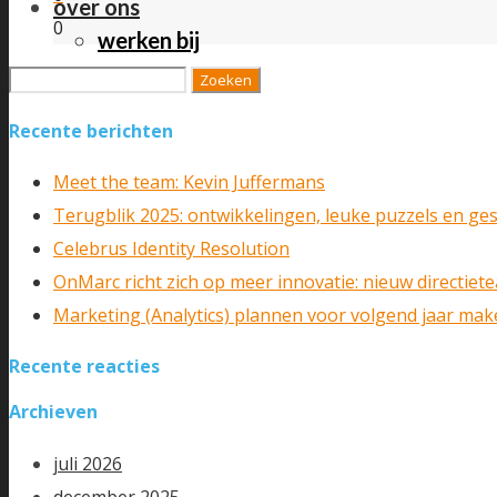
over ons
0
werken bij
contact
Zoeken
naar:
Recente berichten
Meet the team: Kevin Juffermans
Terugblik 2025: ontwikkelingen, leuke puzzels en ge
Celebrus Identity Resolution
OnMarc richt zich op meer innovatie: nieuw directiet
Marketing (Analytics) plannen voor volgend jaar mak
Recente reacties
Archieven
juli 2026
december 2025