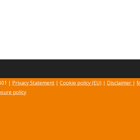
B01 |
Privacy Statement
|
Cookie policy (EU)
|
Disclaimer
|
M
osure policy