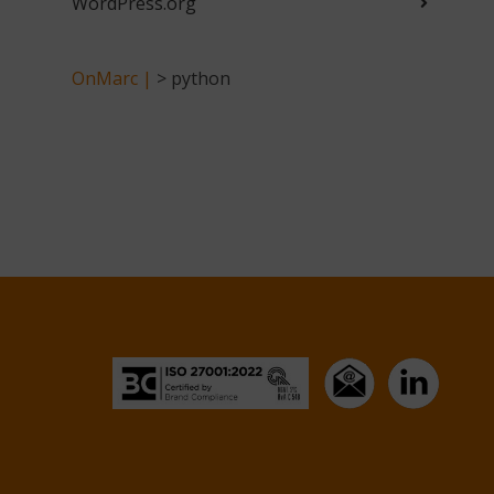
WordPress.org
OnMarc |
>
python