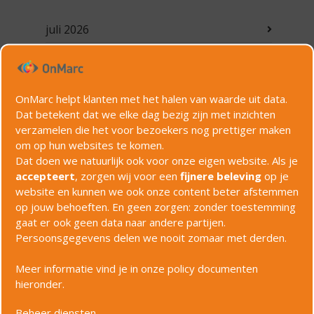
juli 2026
december 2025
januari 2025
OnMarc helpt klanten met het halen van waarde uit data.
september 2024
Dat betekent dat we elke dag bezig zijn met inzichten
verzamelen die het voor bezoekers nog prettiger maken
augustus 2024
om op hun websites te komen.
juni 2024
Dat doen we natuurlijk ook voor onze eigen website. Als je
accepteert
, zorgen wij voor een
fijnere beleving
op je
mei 2024
website en kunnen we ook onze content beter afstemmen
op jouw behoeften. En geen zorgen: zonder toestemming
maart 2024
gaat er ook geen data naar andere partijen.
februari 2024
Persoonsgegevens delen we nooit zomaar met derden.
januari 2024
Meer informatie vind je in onze policy documenten
hieronder.
augustus 2023
Beheer diensten